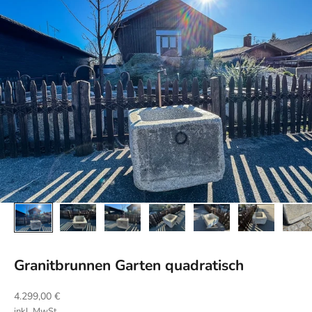
Granitbrunnen Garten quadratisch
Angebot
4.299,00 €
inkl. MwSt.