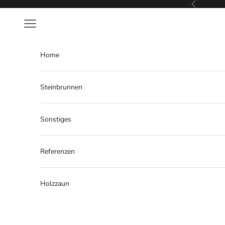
Zum Inhalt springen
Zurück
Menü
Home
Steinbrunnen
Sonstiges
Referenzen
Holzzaun