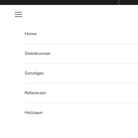
Zum Inhalt springen
Zurück
Menü
Home
Steinbrunnen
Sonstiges
Referenzen
Holzzaun