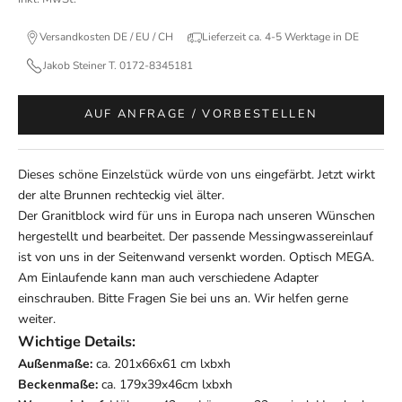
Versandkosten DE / EU / CH
Lieferzeit ca. 4-5 Werktage in DE
Jakob Steiner T. 0172-8345181
AUF ANFRAGE / VORBESTELLEN
Dieses schöne Einzelstück würde von uns eingefärbt. Jetzt wirkt
der alte Brunnen rechteckig viel älter.
Der Granitblock wird für uns in Europa nach unseren Wünschen
hergestellt und bearbeitet. Der passende Messingwassereinlauf
ist von uns in der Seitenwand versenkt worden. Optisch MEGA.
Am Einlaufende kann man auch verschiedene Adapter
einschrauben. Bitte Fragen Sie bei uns an. Wir helfen gerne
weiter.
Wichtige Details:
Außenmaße:
ca. 201x66x61 cm lxbxh
Beckenmaße:
ca. 179x39x46cm lxbxh