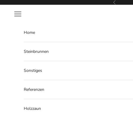
Zum Inhalt springen
Zurück
Menü
Home
Steinbrunnen
Sonstiges
Referenzen
Holzzaun