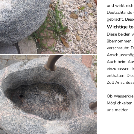
und wirkt nich
Deutschlands 
gebracht. Dies
Wichtige te
Diese beiden w
übernommen. D
verschraubt. 
Anschlussmögli
Auch beim Aus
einzupassen. I
enthalten. Die
Zoll Anschlus
Ob Wasserkreis
Möglichkeiten 
uns melden.