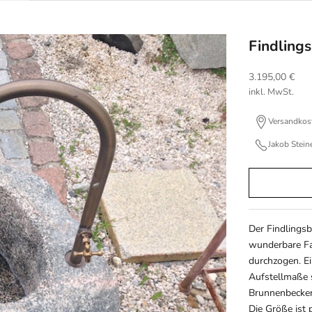
Findling
Angebot
3.195,00 €
inkl. MwSt.
Versandkos
Jakob Stei
Der Findlings
wunderbare Fa
durchzogen. Ei
Aufstellmaße 
Brunnenbecke
Die Größe ist 