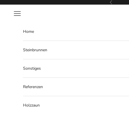
Zum Inhalt springen
Zurück
Menü
Home
Steinbrunnen
Sonstiges
Referenzen
Holzzaun