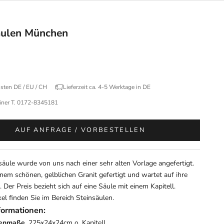
äulen München
sten DE / EU / CH
Lieferzeit ca. 4-5 Werktage in DE
einer T. 0172-8345181
AUF ANFRAGE / VORBESTELLEN
säule wurde von uns nach einer sehr alten Vorlage angefertigt.
einem schönen, gelblichen Granit gefertigt und wartet auf ihre
Der Preis bezieht sich auf eine Säule mit einem Kapitell.
kel finden Sie im Bereich
Steinsäulen
.
formationen:
ßenmaße.
225x24x24cm o. Kapitell