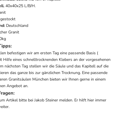
ll.
40x40x25 L/B/H.
anit
gestockt
nd:
Deutschland
icher Granit
0kg
Tipps:
len befestigen wir am ersten Tag eine passende Basis (
mit Hilfe eines schnelltrocknenden Klebers an der vorgesehenen
 am nächsten Tag stellen wir die Säule und das Kapitell auf die
xieren das ganze bis zur gänzlichen Trocknung. Eine passende
eren Granitsäulen München bieten wir Ihnen gerne in einem
chen Angebot an.
Fragen:
um Artikel bitte bei Jakob Steiner melden. Er hilft hier immer
eiter.