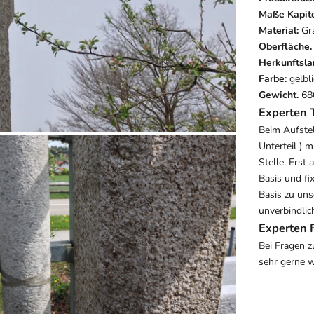
Maße Kapite
Material:
Gr
Oberfläche.
Herkunftsla
Farbe:
gelbl
Gewicht.
68
Experten 
Beim Aufstel
Unterteil ) 
Stelle. Erst
Basis und fi
Basis zu uns
unverbindli
Experten 
Bei Fragen z
sehr gerne w