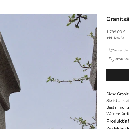
Granits
Angebot
1.799,00 €
inkl. MwSt.
Versandko
Jakob St
Diese Granit
Sie ist aus 
Bestimmung. 
Weitere Arti
Produktin
Produktau