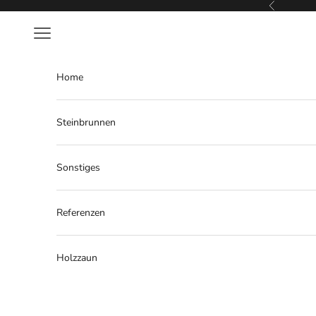
Zum Inhalt springen
Zurück
Menü
Home
Steinbrunnen
Sonstiges
Referenzen
Holzzaun