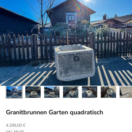
Granitbrunnen Garten quadratisch
Angebot
4.299,00 €
inkl. MwSt.