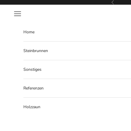
Zum Inhalt springen
Zurück
Menü
Home
Steinbrunnen
Sonstiges
Referenzen
Holzzaun