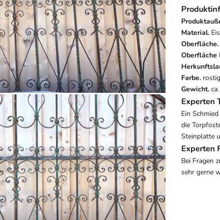
Produktin
Produktauß
Material.
Ei
Oberfläche.
Oberfläche 
Herkunftsla
Farbe.
rosti
Gewicht.
ca
Experten 
Ein Schmied 
die Torpfost
Steinplatte 
Experten 
Bei Fragen z
sehr gerne w