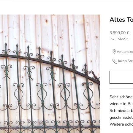
Altes T
Angebot
3.999,00 €
inkl. MwSt.
Versandko
Jakob St
Sehr schönes
wieder in Be
Schmiedearb
geschmiedet 
Weitere schö