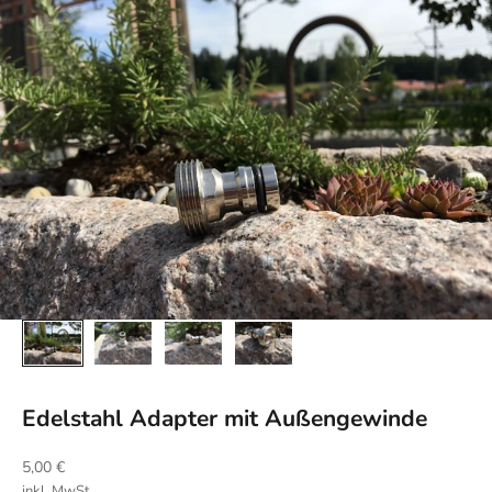
Edelstahl Adapter mit Außengewinde
Angebot
5,00 €
inkl. MwSt.